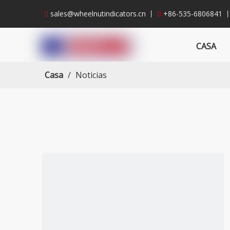
sales@wheelnutindicators.cn
丨
+86-535-6806841 


CASA
Casa
/
Noticias