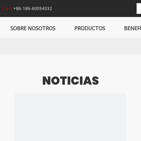
丨
+86-186-60094332


&
SOBRE NOSOTROS
PRODUCTOS
BENEF
NOTICIAS