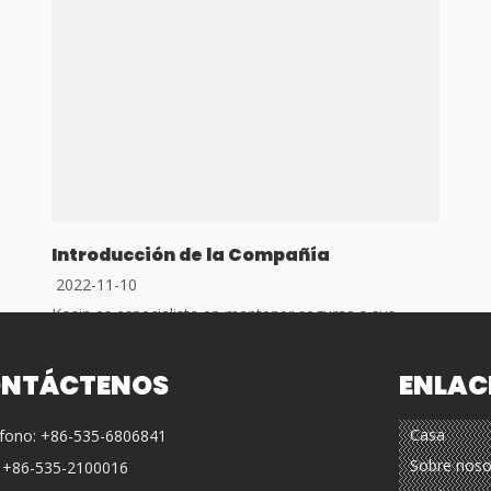
Introducción de la Compañía
2022-11-10
Kosin es especialista en mantener seguras a sus
flotas y conductores. La visión de Kosin es
proporcionar un producto que sea fácil de
NTÁCTENOS
ENLAC
implementar, al tiempo que brinde considerables
beneficios de seguridad a todos los usuarios de la
Casa
fono: +86-535-6806841
carretera. Kosin posee más de 70 modelos
diferentes.Todo se puede instalar en segundos (no se
Sobre noso
: +86-535-2100016
requieren herramientas) dan un refl